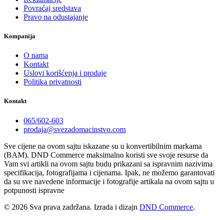
Povraćaj sredstava
Pravo na odustajanje
Kompanija
O nama
Kontakt
Uslovi korišćenja i prodaje
Politika privatnosti
Kontakt
065/602-603
prodaja@svezadomacinstvo.com
Sve cijene na ovom sajtu iskazane su u konvertibilnim markama
(BAM). DND Commerce maksimalno koristi sve svoje resurse da
Vam svi artikli na ovom sajtu budu prikazani sa ispravnim nazivima
specifikacija, fotografijama i cijenama. Ipak, ne možemo garantovati
da su sve navedene informacije i fotografije artikala na ovom sajtu u
potpunosti ispravne
© 2026 Sva prava zadržana. Izrada i dizajn
DND Commerce
.