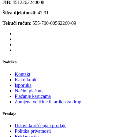
JIB
: 4512262240008
Šifra djelatnosti
: 47.91
Tekući račun
: 555-700-00562260-09
Podrška
Kontakt
Kako kupiti
Isporuka
Načini plaćanja
Plaćanje karticama
Zamjena veličine ili artikla za drugi
Prodaja
Uslovi korišćenja i prodaje
Politika privatnosti
Reklamacije