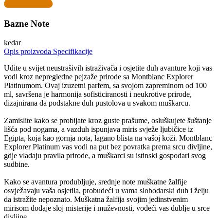
Bazne Note
kedar
Opis proizvoda
Specifikacije
Uđite u svijet neustrašivih istraživača i osjetite duh avanture koji vas
vodi kroz nepregledne pejzaže prirode sa Montblanc Explorer
Platinumom. Ovaj izuzetni parfem, sa svojom zapreminom od 100
ml, savršena je harmonija sofisticiranosti i neukrotive prirode,
dizajnirana da podstakne duh pustolova u svakom muškarcu.
Zamislite kako se probijate kroz guste prašume, osluškujete šuštanje
lišća pod nogama, a vazduh ispunjava miris svježe ljubičice iz
Egipta, koja kao gornja nota, lagano blista na vašoj koži. Montblanc
Explorer Platinum vas vodi na put bez povratka prema srcu divljine,
gdje vladaju pravila prirode, a muškarci su istinski gospodari svog
sudbine.
Kako se avantura produbljuje, srednje note muškatne žalfije
osvježavaju vaša osjetila, probudeći u vama slobodarski duh i želju
da istražite nepoznato. Muškatna žalfija svojim jedinstvenim
mirisom dodaje sloj misterije i muževnosti, vodeći vas dublje u srce
divljine.