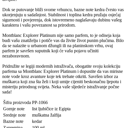
Dok se putovanje bliži svome vrhuncu, bazne note kedra čvrsto vas
ukorjenjuju u sadašnjost. Stabilnost i toplina kedra pružaju osjećaj
sigurnosti i povjerenja, dok istovremeno naglašavaju dubinu vašeg
karaktera i vašu povezanost sa prirodom.
Montblanc Explorer Platinum nije samo parfem, to je odiseja koja
budi vašu znatiželju i potiče vas da živite život punim plućima. Bilo
da se nalazite u urbanom džungli ili na planinskom vrhu, ovaj
parfem je savršen suputnik koji će vašu pojavu učiniti
nezaboravnom.
Pridružite se legiji modernih istraživača, obogatite svoju kolekciju
parfema sa Montblanc Explorer Platinum i dopustite da vas mirisne
note vode kroz avanture koje tek trebate otkriti. Savršen izbor za
muškarca koji zna šta želi i koji umije cijeniti beskonačnu ljepotu i
misteriju prirodnog svijeta. Neka vaše sljedeće istraživanje počne
sada!
Šifra proizvoda
PP-1066
Gornje note
list ljubičice iz Egipta
Srednje note
muškatna žalfija
Bazne note
kedar
Zapremina
100 ml