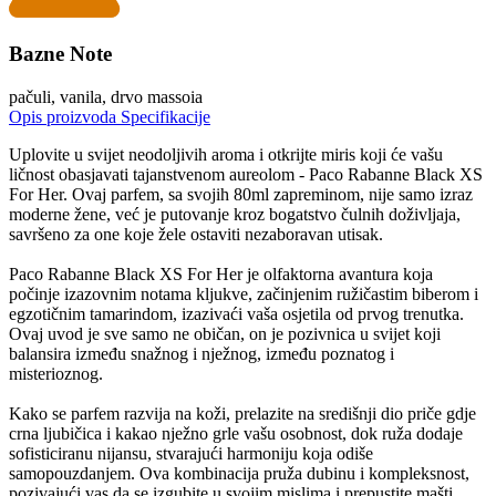
Bazne Note
pačuli, vanila, drvo massoia
Opis proizvoda
Specifikacije
Uplovite u svijet neodoljivih aroma i otkrijte miris koji će vašu
ličnost obasjavati tajanstvenom aureolom - Paco Rabanne Black XS
For Her. Ovaj parfem, sa svojih 80ml zapreminom, nije samo izraz
moderne žene, već je putovanje kroz bogatstvo čulnih doživljaja,
savršeno za one koje žele ostaviti nezaboravan utisak.
Paco Rabanne Black XS For Her je olfaktorna avantura koja
počinje izazovnim notama kljukve, začinjenim ružičastim biberom i
egzotičnim tamarindom, izazivaći vaša osjetila od prvog trenutka.
Ovaj uvod je sve samo ne običan, on je pozivnica u svijet koji
balansira između snažnog i nježnog, između poznatog i
misterioznog.
Kako se parfem razvija na koži, prelazite na središnji dio priče gdje
crna ljubičica i kakao nježno grle vašu osobnost, dok ruža dodaje
sofisticiranu nijansu, stvarajući harmoniju koja odiše
samopouzdanjem. Ova kombinacija pruža dubinu i kompleksnost,
pozivajući vas da se izgubite u svojim mislima i prepustite mašti.