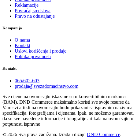
Reklamacije
Povraćaj sredstava
Pravo na odustajanje
Kompanija
O nama
Kontakt
Uslovi korišćenja i prodaje
Politika privatnosti
Kontakt
065/602-603
prodaja@svezadomacinstvo.com
Sve cijene na ovom sajtu iskazane su u konvertibilnim markama
(BAM). DND Commerce maksimalno koristi sve svoje resurse da
Vam svi artikli na ovom sajtu budu prikazani sa ispravnim nazivima
specifikacija, fotografijama i cijenama. Ipak, ne možemo garantovati
da su sve navedene informacije i fotografije artikala na ovom sajtu u
potpunosti ispravne
© 2026 Sva prava zadržana. Izrada i dizajn
DND Commerce
.