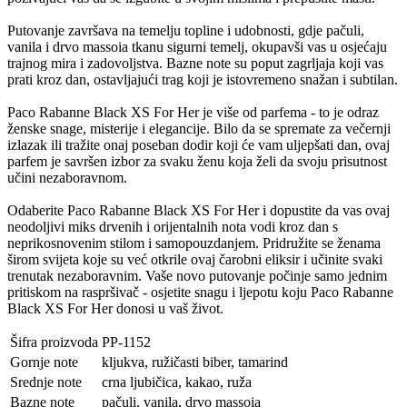
Putovanje završava na temelju topline i udobnosti, gdje pačuli,
vanila i drvo massoia tkanu sigurni temelj, okupavši vas u osjećaju
trajnog mira i zadovoljstva. Bazne note su poput zagrljaja koji vas
prati kroz dan, ostavljajući trag koji je istovremeno snažan i subtilan.
Paco Rabanne Black XS For Her je više od parfema - to je odraz
ženske snage, misterije i elegancije. Bilo da se spremate za večernji
izlazak ili tražite onaj poseban dodir koji će vam uljepšati dan, ovaj
parfem je savršen izbor za svaku ženu koja želi da svoju prisutnost
učini nezaboravnom.
Odaberite Paco Rabanne Black XS For Her i dopustite da vas ovaj
neodoljivi miks drvenih i orijentalnih nota vodi kroz dan s
neprikosnovenim stilom i samopouzdanjem. Pridružite se ženama
širom svijeta koje su već otkrile ovaj čarobni eliksir i učinite svaki
trenutak nezaboravnim. Vaše novo putovanje počinje samo jednim
pritiskom na raspršivač - osjetite snagu i ljepotu koju Paco Rabanne
Black XS For Her donosi u vaš život.
Šifra proizvoda
PP-1152
Gornje note
kljukva, ružičasti biber, tamarind
Srednje note
crna ljubičica, kakao, ruža
Bazne note
pačuli, vanila, drvo massoia