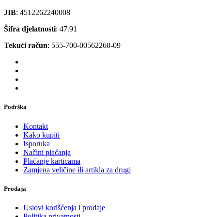
JIB
: 4512262240008
Šifra djelatnosti
: 47.91
Tekući račun
: 555-700-00562260-09
Podrška
Kontakt
Kako kupiti
Isporuka
Načini plaćanja
Plaćanje karticama
Zamjena veličine ili artikla za drugi
Prodaja
Uslovi korišćenja i prodaje
Politika privatnosti