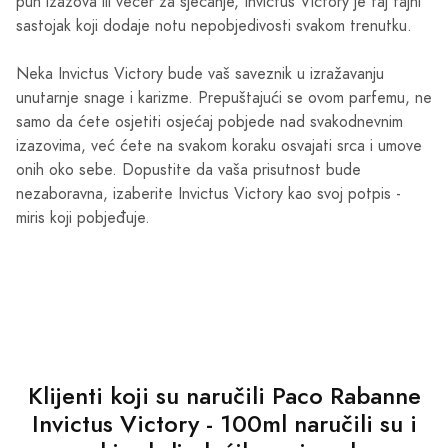
pun izazova ili večer za sjećanje, Invictus Victory je taj tajni
sastojak koji dodaje notu nepobjedivosti svakom trenutku.
Neka Invictus Victory bude vaš saveznik u izražavanju
unutarnje snage i karizme. Prepuštajući se ovom parfemu, ne
samo da ćete osjetiti osjećaj pobjede nad svakodnevnim
izazovima, već ćete na svakom koraku osvajati srca i umove
onih oko sebe. Dopustite da vaša prisutnost bude
nezaboravna, izaberite Invictus Victory kao svoj potpis -
miris koji pobjeđuje.
Klijenti koji su naručili Paco Rabanne
Invictus Victory - 100ml naručili su i