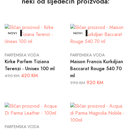
neki od sljedećih proizvoda:
AKCIJA
NOVI
AKCIJA
NOVI
PARFEMSKA VODA
PARFEMSKA VODA
Kirke Parfem Tiziana
Maison Francis Kurkdjian
Terenzi - Unisex 100 ml
Baccarat Rouge 540 70
420 KM
ml
490 KM
920 KM
990 KM
PARFEMSKA VODA