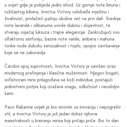
u svijet gdje je pobjeda jedini ishod. Uz gornje note limuna i
ružičastog bibera, Invictus Victory oslobađa svježinu i
živahnost, privlačeći pažnju okoline već na prvi dah. Srednje
note lavande i olibanuma uvode dubinu i slojevitost, te
stvaraju osjećaj luksuza i trajne elegancije. Zaokružujući ovu
olfaktornu simfoniju, bazne note vanile, ambera i mahuna
tonke nude duboku senzualnost i toplo, opojno završavanje
koje se ne zaboravlja.
Čarobni spoj suprotnosti, Invictus Victory je savršen izraz
modernog prefinjenja i klasične muževnosti. Njegov bogati,
sofisticirani miris prilagođava se koži individue, postajući
jedinstveni potpis koji izražava snagu, odlučnost i neodoljivi
šarm.
Paco Rabanne uvijek je bio sinonim za inovaciju i nepogrešiv
stil, a Invictus Victory je još jedan dokaz njihove
maestralnosti u kreiranju mirisa koji pričaju priče. Bio to dan