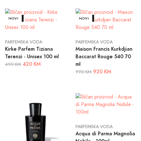
AKCIJA
NOVI
AKCIJA
NOVI
PARFEMSKA VODA
PARFEMSKA VODA
Kirke Parfem Tiziana
Maison Francis Kurkdjian
Terenzi - Unisex 100 ml
Baccarat Rouge 540 70
420 KM
ml
490 KM
920 KM
990 KM
PARFEMSKA VODA
Acqua di Parma Magnolia