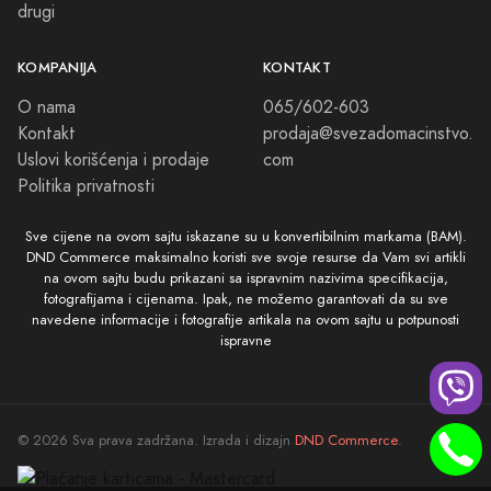
drugi
KOMPANIJA
KONTAKT
O nama
065/602-603
Kontakt
prodaja@svezadomacinstvo.
Uslovi korišćenja i prodaje
com
Politika privatnosti
Sve cijene na ovom sajtu iskazane su u konvertibilnim markama (BAM).
DND Commerce maksimalno koristi sve svoje resurse da Vam svi artikli
na ovom sajtu budu prikazani sa ispravnim nazivima specifikacija,
fotografijama i cijenama. Ipak, ne možemo garantovati da su sve
navedene informacije i fotografije artikala na ovom sajtu u potpunosti
ispravne
© 2026 Sva prava zadržana. Izrada i dizajn
DND Commerce
.