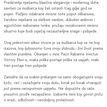
Predstavlja mješavinu klasične elegancije i modernog duha,
savršen za muškarca koji želi ostaviti trag gdje god se
pojavi. Pažljivo odabrane mirisne note poput olibanuma,
čarobno miješane sa slatkom vanilom, dubokim ambrom i
egzotičnim mahunama tonke, pružaju nezaboravno mirisno
iskustvo koje budi osjećaj nezaustavljive snage i pobjede.
Ovaj jedinstveni eliksir stvore je za muškarca koji se ne boji
izazova, koji ljubomorno čuva svoju slobodu i živi život prema
vlastitim pravilima. Obavijen u miris Paco Rabanne Invictus
Victory Elixir-a, svaka prilika postaje prilika za uspjeh, svaki
tren postaje tren pobjede.
Zamislite da sa svakim prskanjem ne samo obogaćujete svoju
kožu, već i osnažujete svoju dušu, korak po korak stvarajući
put prema neosporivom uspjehu. Ne dopustite da vaše
prisustvo prođe nezapaženo. Izaberite miris koji govori priču
o snazi, odlučnosti i neodoljivoj privlačnosti.