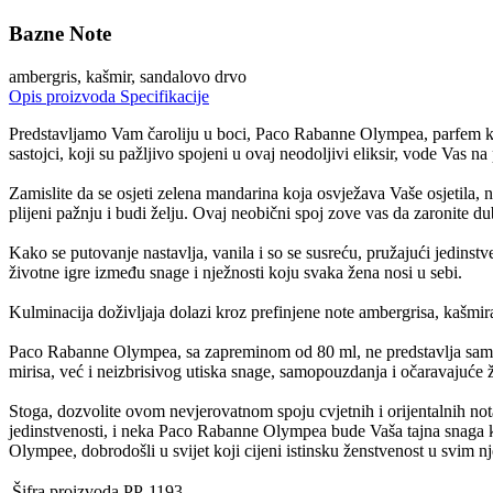
Bazne Note
ambergris, kašmir, sandalovo drvo
Opis proizvoda
Specifikacije
Predstavljamo Vam čaroliju u boci, Paco Rabanne Olympea, parfem koji 
sastojci, koji su pažljivo spojeni u ovaj neodoljivi eliksir, vode Vas n
Zamislite da se osjeti zelena mandarina koja osvježava Vaše osjetila,
plijeni pažnju i budi želju. Ovaj neobični spoj zove vas da zaronite dubl
Kako se putovanje nastavlja, vanila i so se susreću, pružajući jedinst
životne igre između snage i nježnosti koju svaka žena nosi u sebi.
Kulminacija doživljaja dolazi kroz prefinjene note ambergrisa, kašmi
Paco Rabanne Olympea, sa zapreminom od 80 ml, ne predstavlja samo iz
mirisa, već i neizbrisivog utiska snage, samopouzdanja i očaravajuće 
Stoga, dozvolite ovom nevjerovatnom spoju cvjetnih i orijentalnih not
jedinstvenosti, i neka Paco Rabanne Olympea bude Vaša tajna snaga k
Olympee, dobrodošli u svijet koji cijeni istinsku ženstvenost u svim n
Šifra proizvoda
PP-1193