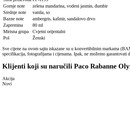
Gornje note
zelena mandarina, vodeni jasmin, đumbir
Srednje note
vanila, so
Bazne note
ambergris, kašmir, sandalovo drvo
Zapremina
80 ml
Mirisna grupa
Cvjetni orijentalni
Pol
Ženski
Sve cijene na ovom sajtu iskazane su u konvertibilnim markama (BAM)
specifikacija, fotografijama i cijenama. Ipak, ne možemo garantovati d
Klijenti koji su naručili Paco Rabanne Oly
Akcija
Novi