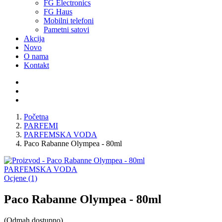
FG Electronics
FG Haus
Mobilni telefoni
Pametni satovi
Akcija
Novo
O nama
Kontakt
Početna
PARFEMI
PARFEMSKA VODA
Paco Rabanne Olympea - 80ml
PARFEMSKA VODA
Ocjene (1)
Paco Rabanne Olympea - 80ml
(Odmah dostupno)