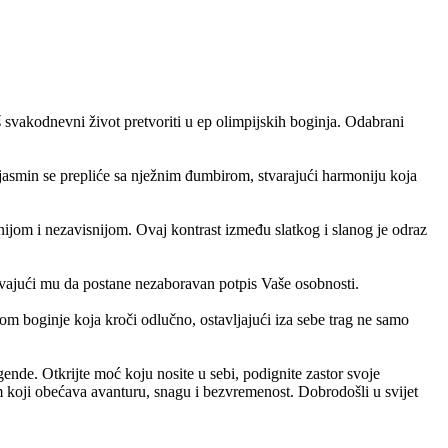
 svakodnevni život pretvoriti u ep olimpijskih boginja. Odabrani
 jasmin se prepliće sa nježnim đumbirom, stvarajući harmoniju koja
žnijom i nezavisnijom. Ovaj kontrast između slatkog i slanog je odraz
ćavajući mu da postane nezaboravan potpis Vaše osobnosti.
m boginje koja kroči odlučno, ostavljajući iza sebe trag ne samo
nde. Otkrijte moć koju nosite u sebi, podignite zastor svoje
 koji obećava avanturu, snagu i bezvremenost. Dobrodošli u svijet