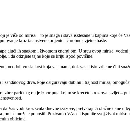
je više od mirisa – to je snaga i slava isklesane u kapima koje će Vaš
a putovanje kroz tajanstvene orijente i čarobne cvjetne bašte.
 napajajući ih snagom i životnom energijom. U srcu ovog mirisa, vodeni
je, i da otkrijete tajne koje se kriju ispod površine.
venu, neodoljivu slatkost koja vas mami, dok vas u isto vrijeme čini sna
ra i sandalovog drva, koje osiguravaju dubinu i trajnost mirisa, omogu
bor parfema; on je izbor puta kojim se krećete kroz ovaj svijet – puto
ženstvenosti.
a da Vas vodi kroz svakodnevne izazove, pretvarajući obične dane u lege
ojom se možete ponositi. Pozivamo VAs da ispunite svoj život mirisom
jenim oblicima.