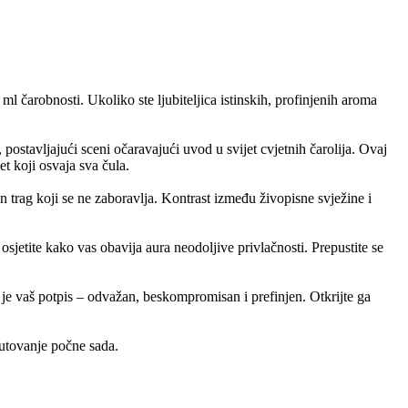
 čarobnosti. Ukoliko ste ljubiteljica istinskih, profinjenih aroma
ostavljajući sceni očaravajući uvod u svijet cvjetnih čarolija. Ovaj
t koji osvaja sva čula.
n trag koji se ne zaboravlja. Kontrast između živopisne svježine i
 osjetite kako vas obavija aura neodoljive privlačnosti. Prepustite se
n je vaš potpis – odvažan, beskompromisan i prefinjen. Otkrijte ga
utovanje počne sada.