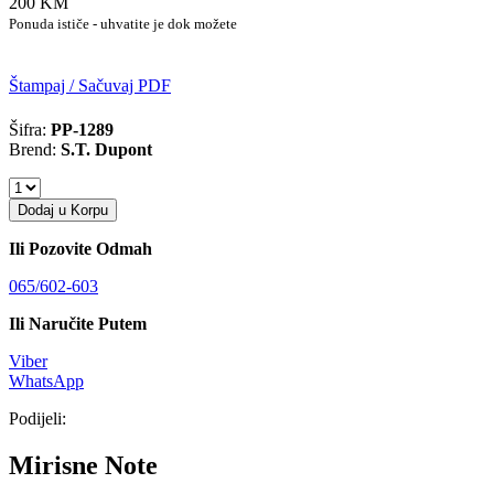
200 KM
Ponuda ističe - uhvatite je dok možete
Štampaj / Sačuvaj PDF
Šifra:
PP-1289
Brend:
S.T. Dupont
Dodaj u Korpu
Ili Pozovite Odmah
065/602-603
Ili Naručite Putem
Viber
WhatsApp
Podijeli:
Mirisne Note