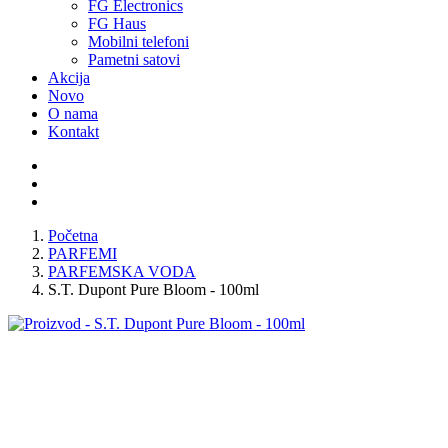
FG Electronics
FG Haus
Mobilni telefoni
Pametni satovi
Akcija
Novo
O nama
Kontakt
Početna
PARFEMI
PARFEMSKA VODA
S.T. Dupont Pure Bloom - 100ml