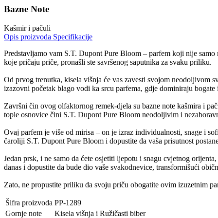
Bazne Note
Kašmir i pačuli
Opis proizvoda
Specifikacije
Predstavljamo vam S.T. Dupont Pure Bloom – parfem koji nije samo miri
koje pričaju priče, pronašli ste savršenog saputnika za svaku priliku.
Od prvog trenutka, kisela višnja će vas zavesti svojom neodoljivom svj
izazovni početak blago vodi ka srcu parfema, gdje dominiraju bogate i 
Završni čin ovog olfaktornog remek-djela su bazne note kašmira i pačul
tople osnovice čini S.T. Dupont Pure Bloom neodoljivim i nezaborav
Ovaj parfem je više od mirisa – on je izraz individualnosti, snage i sof
čaroliji S.T. Dupont Pure Bloom i dopustite da vaša prisutnost posta
Jedan prsk, i ne samo da ćete osjetiti ljepotu i snagu cvjetnog orijen
danas i dopustite da bude dio vaše svakodnevice, transformišući obič
Zato, ne propustite priliku da svoju priču obogatite ovim izuzetnim
Šifra proizvoda
PP-1289
Gornje note
Kisela višnja i Ružičasti biber