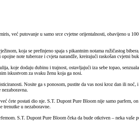
s, već putovanje u samo srce cvjetne orijentalnosti, obavijeno u 100 ml
ežinom, koja se prefinjeno spaja s pikantnim notama ružičastog bibera, p
opojne note tuberoze i cvjeta narandže, kreirajući raskošan cvjetni buke
ija, koje dodaju dubinu i trajnost, ostavljajući iza sebe topao, senzuala
nim iskustvom za svaku ženu koja ga nosi.
isticiranosti. Nosite ga s ponosom, pustite da vas nosi kroz dan ili noć, i
ne nezaboravna.
ta, već ćete postati dio nje. S.T. Dupont Pure Bloom nije samo parfem, o
ne trenutke u nezaboravne.
 parfemom. S.T. Dupont Pure Bloom čeka da bude otkriven – neka vaše p