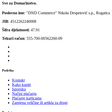
Sve za Domaćinstvo.
Poslovno ime
: "DND Commerce" Nikola Despetović s.p., Rogatica
JIB
: 4512262240008
Šifra djelatnosti
: 47.91
Tekući račun
: 555-700-00562260-09
Podrška
Kontakt
Kako kupiti
Isporuka
Načini plaćanja
Plaćanje karticama
Zamjena veličine ili artikla za drugi