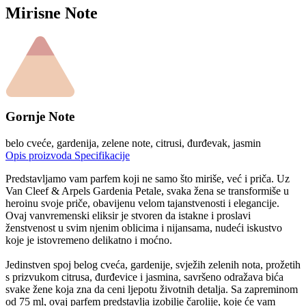
Mirisne Note
Gornje Note
belo cveće, gardenija, zelene note, citrusi, đurđevak, jasmin
Opis proizvoda
Specifikacije
Predstavljamo vam parfem koji ne samo što miriše, već i priča. Uz
Van Cleef & Arpels Gardenia Petale, svaka žena se transformiše u
heroinu svoje priče, obavijenu velom tajanstvenosti i elegancije.
Ovaj vanvremenski eliksir je stvoren da istakne i proslavi
ženstvenost u svim njenim oblicima i nijansama, nudeći iskustvo
koje je istovremeno delikatno i moćno.
Jedinstven spoj belog cveća, gardenije, svježih zelenih nota, prožetih
s prizvukom citrusa, đurđevice i jasmina, savršeno odražava bića
svake žene koja zna da ceni ljepotu životnih detalja. Sa zapreminom
od 75 ml, ovaj parfem predstavlja izobilje čarolije, koje će vam