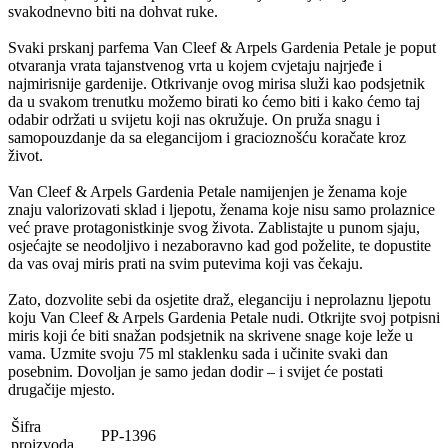
svakodnevno biti na dohvat ruke.
Svaki prskanj parfema Van Cleef & Arpels Gardenia Petale je poput
otvaranja vrata tajanstvenog vrta u kojem cvjetaju najrjeđe i
najmirisnije gardenije. Otkrivanje ovog mirisa služi kao podsjetnik
da u svakom trenutku možemo birati ko ćemo biti i kako ćemo taj
odabir održati u svijetu koji nas okružuje. On pruža snagu i
samopouzdanje da sa elegancijom i gracioznošću koračate kroz
život.
Van Cleef & Arpels Gardenia Petale namijenjen je ženama koje
znaju valorizovati sklad i ljepotu, ženama koje nisu samo prolaznice
već prave protagonistkinje svog života. Zablistajte u punom sjaju,
osjećajte se neodoljivo i nezaboravno kad god poželite, te dopustite
da vas ovaj miris prati na svim putevima koji vas čekaju.
Zato, dozvolite sebi da osjetite draž, eleganciju i neprolaznu ljepotu
koju Van Cleef & Arpels Gardenia Petale nudi. Otkrijte svoj potpisni
miris koji će biti snažan podsjetnik na skrivene snage koje leže u
vama. Uzmite svoju 75 ml staklenku sada i učinite svaki dan
posebnim. Dovoljan je samo jedan dodir – i svijet će postati
drugačije mjesto.
Šifra
PP-1396
proizvoda