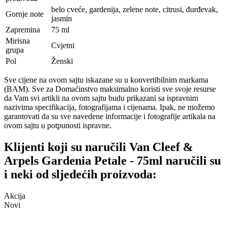
belo cveće, gardenija, zelene note, citrusi, đurđevak,
Gornje note
jasmin
Zapremina
75 ml
Mirisna
Cvjetni
grupa
Pol
Ženski
Sve cijene na ovom sajtu iskazane su u konvertibilnim markama
(BAM). Sve za Domaćinstvo maksimalno koristi sve svoje resurse
da Vam svi artikli na ovom sajtu budu prikazani sa ispravnim
nazivima specifikacija, fotografijama i cijenama. Ipak, ne možemo
garantovati da su sve navedene informacije i fotografije artikala na
ovom sajtu u potpunosti ispravne.
Klijenti koji su naručili Van Cleef &
Arpels Gardenia Petale - 75ml naručili su
i neki od sljedećih proizvoda:
Akcija
Novi