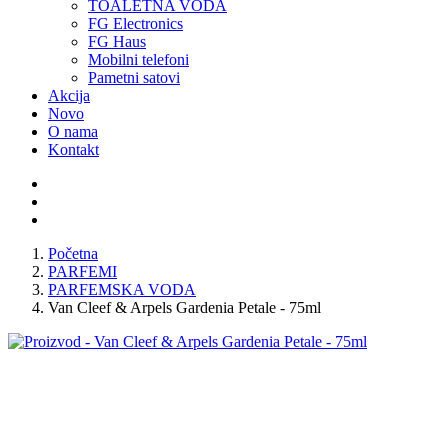
TOALETNA VODA
FG Electronics
FG Haus
Mobilni telefoni
Pametni satovi
Akcija
Novo
O nama
Kontakt
Početna
PARFEMI
PARFEMSKA VODA
Van Cleef & Arpels Gardenia Petale - 75ml