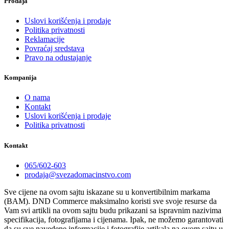
Prodaja
Uslovi korišćenja i prodaje
Politika privatnosti
Reklamacije
Povraćaj sredstava
Pravo na odustajanje
Kompanija
O nama
Kontakt
Uslovi korišćenja i prodaje
Politika privatnosti
Kontakt
065/602-603
prodaja@svezadomacinstvo.com
Sve cijene na ovom sajtu iskazane su u konvertibilnim markama
(BAM). DND Commerce maksimalno koristi sve svoje resurse da
Vam svi artikli na ovom sajtu budu prikazani sa ispravnim nazivima
specifikacija, fotografijama i cijenama. Ipak, ne možemo garantovati
da su sve navedene informacije i fotografije artikala na ovom sajtu u