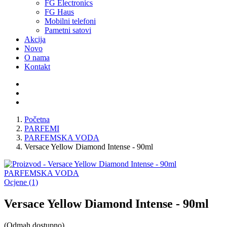
FG Electronics
FG Haus
Mobilni telefoni
Pametni satovi
Akcija
Novo
O nama
Kontakt
Početna
PARFEMI
PARFEMSKA VODA
Versace Yellow Diamond Intense - 90ml
PARFEMSKA VODA
Ocjene (1)
Versace Yellow Diamond Intense - 90ml
(Odmah dostupno)