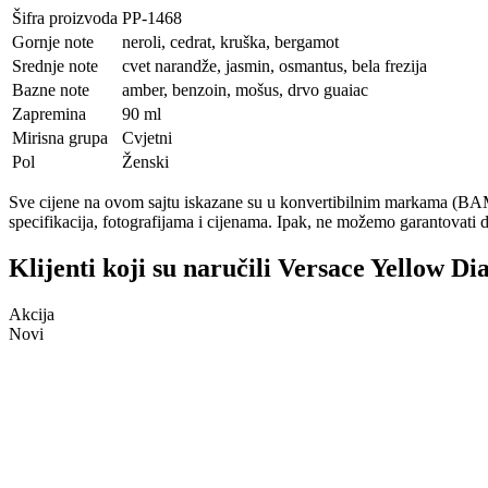
Šifra proizvoda
PP-1468
Gornje note
neroli, cedrat, kruška, bergamot
Srednje note
cvet narandže, jasmin, osmantus, bela frezija
Bazne note
amber, benzoin, mošus, drvo guaiac
Zapremina
90 ml
Mirisna grupa
Cvjetni
Pol
Ženski
Sve cijene na ovom sajtu iskazane su u konvertibilnim markama (BAM)
specifikacija, fotografijama i cijenama. Ipak, ne možemo garantovati d
Klijenti koji su naručili Versace Yellow Di
Akcija
Novi