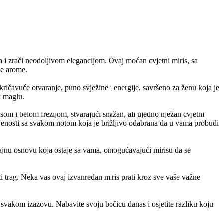
a i zrači neodoljivom elegancijom. Ovaj moćan cvjetni miris, sa
ne arome.
kričavuće otvaranje, puno svježine i energije, savršeno za ženu koja je
u maglu.
om i belom frezijom, stvarajući snažan, ali ujedno nježan cvjetni
venosti sa svakom notom koja je brižljivo odabrana da u vama probudi
rajnu osnovu koja ostaje sa vama, omogućavajući mirisu da se
iti trag. Neka vas ovaj izvanredan miris prati kroz sve vaše važne
 svakom izazovu. Nabavite svoju bočicu danas i osjetite razliku koju