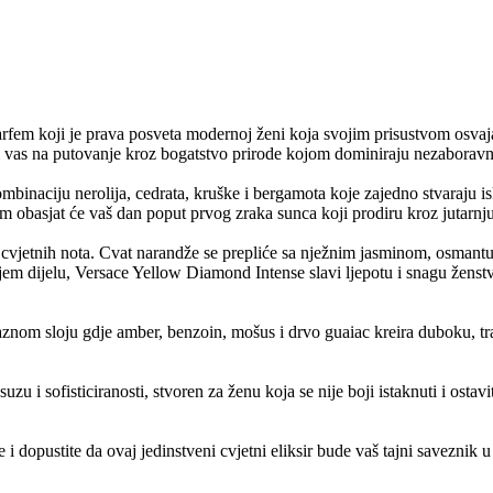
arfem koji je prava posveta modernoj ženi koja svojim prisustvom osvaj
 vas na putovanje kroz bogatstvo prirode kojom dominiraju nezaborav
ombinaciju nerolija, cedrata, kruške i bergamota koje zajedno stvaraju is
 obasjat će vaš dan poput prvog zraka sunca koji prodiru kroz jutarnj
 cvjetnih nota. Cvat narandže se prepliće sa nježnim jasminom, osmantus
jem dijelu, Versace Yellow Diamond Intense slavi ljepotu i snagu ženst
aznom sloju gdje amber, benzoin, mošus i drvo guaiac kreira duboku, t
zu i sofisticiranosti, stvoren za ženu koja se nije boji istaknuti i ostav
 dopustite da ovaj jedinstveni cvjetni eliksir bude vaš tajni saveznik u