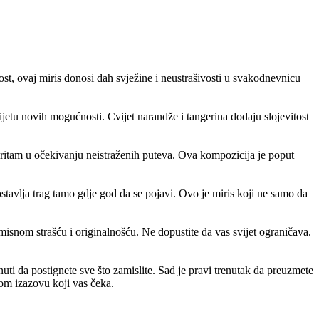
ost, ovaj miris donosi dah svježine i neustrašivosti u svakodnevnicu
ijetu novih mogućnosti. Cvijet narandže i tangerina dodaju slojevitost
j ritam u očekivanju neistraženih puteva. Ova kompozicija je poput
stavlja trag tamo gdje god da se pojavi. Ovo je miris koji ne samo da
isnom strašću i originalnošću. Ne dopustite da vas svijet ograničava.
i da postignete sve što zamislite. Sad je pravi trenutak da preuzmete
kom izazovu koji vas čeka.