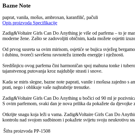
Bazne Note
paprat, vanila, mošus, ambroxan, karanfilić, pačuli
Opis proizvoda
Specifikacije
Zadig&Voltaire Girls Can Do Anything je više od parfema – to je manife
moderne žene. Zašto se zadovoljiti običnim, kada možete osjetiti izuz
Od prvog susreta sa ovim mirisom, osjetiće se bujica svježeg bergamota
i dubinu, tvoreći savršenu ravnotežu između energije i nježnosti.
Središnjicu ovog parfema čini harmoničan spoj mahuna tonke i tuberoze
tajanstvenog putovanja kroz najdublje strasti i snove.
Kada se miris slegne, bazne note paprati, vanile i mošusa zajedno s a
prati, nego i oblikuje vaše najhrabrije trenutke.
Zadig&Voltaire Girls Can Do Anything u bočici od 90 ml je pozivnica d
S ovim parfemom, svaki dan je nova prilika da pokažete da djevojke 
Otkrijte snagu koja leži u vama. Zadig&Voltaire Girls Can Do Anythin
kontrolu nad svojom sudbinom i pokažete svijetu svoju neukrotivu sna
Šifra proizvoda
PP-1508