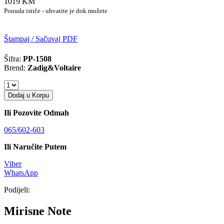
1019 KM
Ponuda ističe - uhvatite je dok možete
Štampaj / Sačuvaj PDF
Šifra:
PP-1508
Brend:
Zadig&Voltaire
Dodaj u Korpu
Ili Pozovite Odmah
065/602-603
Ili Naručite Putem
Viber
WhatsApp
Podijeli:
Mirisne Note