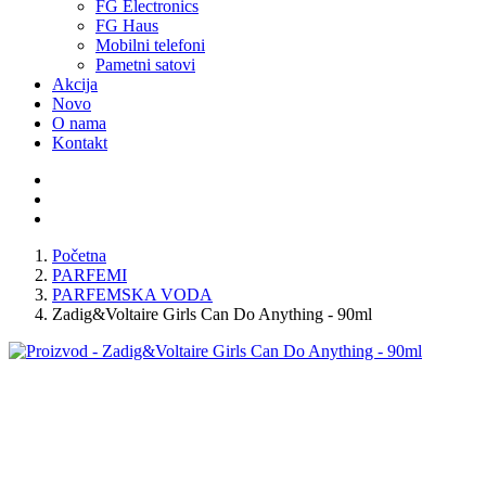
FG Electronics
FG Haus
Mobilni telefoni
Pametni satovi
Akcija
Novo
O nama
Kontakt
Početna
PARFEMI
PARFEMSKA VODA
Zadig&Voltaire Girls Can Do Anything - 90ml