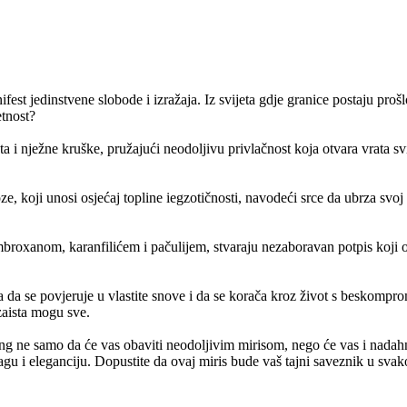
st jedinstvene slobode i izražaja. Iz svijeta gdje granice postaju prošl
etnost?
 i nježne kruške, pružajući neodoljivu privlačnost koja otvara vrata sv
, koji unosi osjećaj topline iegzotičnosti, navodeći srce da ubrza svo
mbroxanom, karanfilićem i pačulijem, stvaraju nezaboravan potpis koji o
a se povjeruje u vlastite snove i da se korača kroz život s beskomprom
zaista mogu sve.
g ne samo da će vas obaviti neodoljivim mirisom, nego će vas i nadahnut
gu i eleganciju. Dopustite da ovaj miris bude vaš tajni saveznik u sva